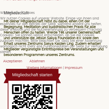
Mitgliedschaft
Wir benutzen Cookies
Wir nutzen Cookies auf unserer Website. Einige von ihnen sind
Mit deiner Mitgliedschaft hilfst du dabei, einen Ort der
essenziell für den Betrieb der Seite, während andere uns helfen,
Begegnung, Meditation und buddhistischen Praxis für alle
diese Website und die Nutzererfahrung zu verbessern (Tracking
Menschen offen zu halten. Werde Teil unserer Gemeinschaft
Cookies). Sie können selbst entscheiden, ob Sie die Cookies
und unterstütze die Jetsün Sakya Foundation e.V. sowie den
zulassen möchten. Bitte beachten Sie, dass bei einer Ablehnung
Erhalt unseres Zentrums Sakya Kalden Ling. Zudem erhalten
womöglich nicht mehr alle Funktionalitäten der Seite zur Verfügung
Mitglieder vergünstigte Eintrittspreise bei Veranstaltungen und
stehen.
besonderen Programmen unseres Zentrums.
Akzeptieren
Ablehnen
Weitere Informationen
|
Impressum