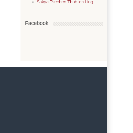
Sakya Tsechen Thubten Ling
Facebook