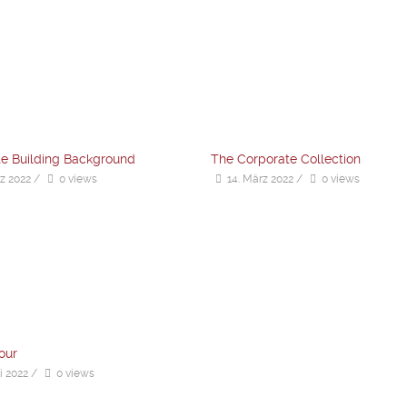
e Building Background
The Corporate Collection
z 2022
/
0 views
14. März 2022
/
0 views
our
i 2022
/
0 views