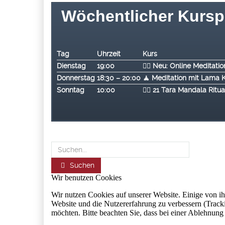
Wöchentlicher Kursp
Tag
Uhrzeit
Kurs
Dienstag
19:00
🧘‍♂️ Neu: Online Medita
Donnerstag
18:30 – 20:00
🧘 Meditation mit Lama 
Sonntag
10:00
🧘‍♂️ 2
1 Tara Mandala Ritu
Suchen