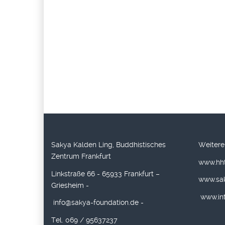
Sakya Kalden Ling, Buddhistisches
Weitere
Zentrum Frankfurt
www.hht
Linkstraße 66 - 65933 Frankfurt –
www.sa
Griesheim -
www.int
info@sakya-foundation.de
-
Tel. 069 / 95637237