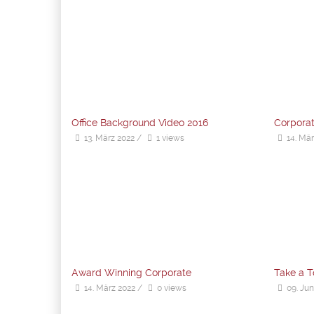
Office Background Video 2016
Corporat
13. März 2022
/
1 views
14. Mär
Award Winning Corporate
Take a T
14. März 2022
/
0 views
09. Jun