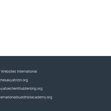
 Websites International
hesakyatrizin.org
kyatsechenthubtenling.org
ernationalbuddhistacademy.org