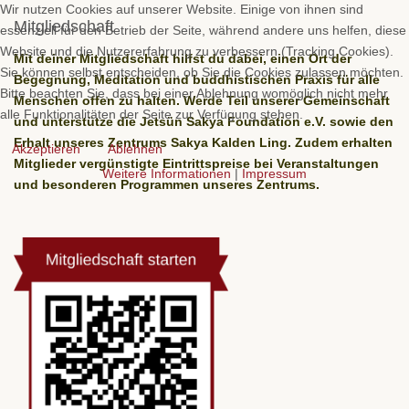
Wir nutzen Cookies auf unserer Website. Einige von ihnen sind
Mitgliedschaft
essenziell für den Betrieb der Seite, während andere uns helfen, diese
Website und die Nutzererfahrung zu verbessern (Tracking Cookies).
Mit deiner Mitgliedschaft hilfst du dabei, einen Ort der
Sie können selbst entscheiden, ob Sie die Cookies zulassen möchten.
Begegnung, Meditation und buddhistischen Praxis für alle
Bitte beachten Sie, dass bei einer Ablehnung womöglich nicht mehr
Menschen offen zu halten. Werde Teil unserer Gemeinschaft
alle Funktionalitäten der Seite zur Verfügung stehen.
und unterstütze die Jetsün Sakya Foundation e.V. sowie den
Erhalt unseres Zentrums Sakya Kalden Ling. Zudem erhalten
Akzeptieren
Ablehnen
Mitglieder vergünstigte Eintrittspreise bei Veranstaltungen
Weitere Informationen
|
Impressum
und besonderen Programmen unseres Zentrums.